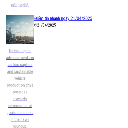
công nghệ.
Điểm tin nhanh ngày 21/04/2025
21/04/2025
Technological
advancements in
carbon capture
and sustainable
vehicle
production drive
progress
towards
environmental
goals discussed
in the news
roundup.