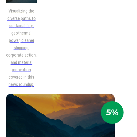
Visualizing the
diverse paths to
sustainability:
geothermal
power, cleaner
shipping,
corporate action,
and material
innovation
covered in this
news roundup.
5%