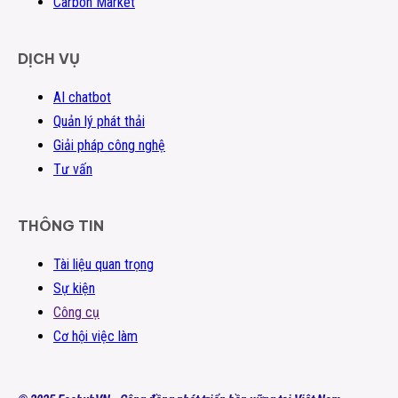
Carbon Market
DỊCH VỤ
AI chatbot
Quản lý phát thải
Giải pháp công nghệ
Tư vấn
THÔNG TIN
Tài liệu quan trọng
Sự kiện
Công cụ
Cơ hội việc làm