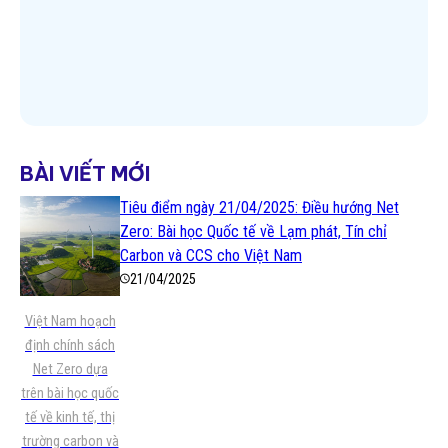
Xem thêm
BÀI VIẾT MỚI
Tiêu điểm ngày 21/04/2025: Điều hướng Net
Zero: Bài học Quốc tế về Lạm phát, Tín chỉ
Carbon và CCS cho Việt Nam
21/04/2025
Việt Nam hoạch
định chính sách
Net Zero dựa
trên bài học quốc
tế về kinh tế, thị
trường carbon và