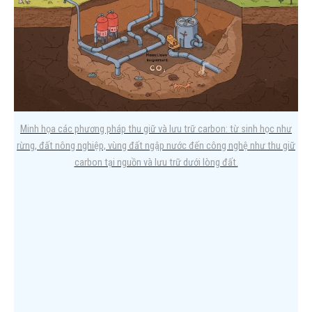
Trong bối cảnh Việt Nam đang đẩy mạnh cam kết Net Zero và
thực thi Nghị định 06/2022/NĐ-CP về giảm…
Minh họa các phương pháp thu giữ và lưu trữ carbon: từ sinh học như
rừng, đất nông nghiệp, vùng đất ngập nước đến công nghệ như thu giữ
carbon tại nguồn và lưu trữ dưới lòng đất.