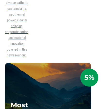
diverse paths to
sustainability:
geothermal
power, cleaner
shipping,
corporate action,
and material
innovation
covered in this
news roundup.
5%
Most