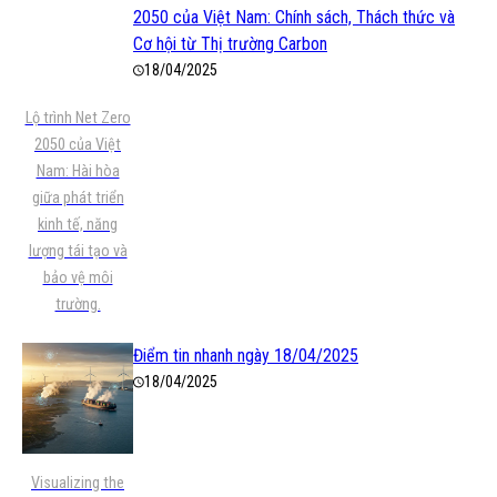
2050 của Việt Nam: Chính sách, Thách thức và
Cơ hội từ Thị trường Carbon
18/04/2025
Lộ trình Net Zero
2050 của Việt
Nam: Hài hòa
giữa phát triển
kinh tế, năng
lượng tái tạo và
bảo vệ môi
trường.
Điểm tin nhanh ngày 18/04/2025
18/04/2025
Visualizing the