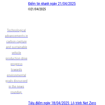
Điểm tin nhanh ngày 21/04/2025
21/04/2025
Technological
advancements in
carbon capture
and sustainable
vehicle
production drive
progress
towards
environmental
goals discussed
in the news
roundup.
Tiêu điểm ngày 18/04/2025: Lộ trình Net Zero