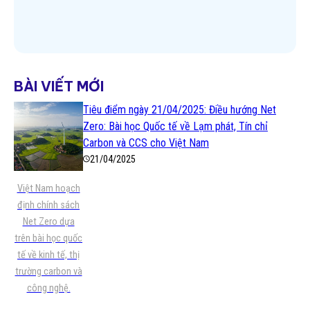
Xem thêm
BÀI VIẾT MỚI
Tiêu điểm ngày 21/04/2025: Điều hướng Net
Zero: Bài học Quốc tế về Lạm phát, Tín chỉ
Carbon và CCS cho Việt Nam
21/04/2025
Việt Nam hoạch
định chính sách
Net Zero dựa
trên bài học quốc
tế về kinh tế, thị
trường carbon và
công nghệ.