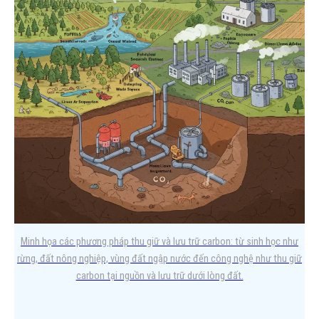
Việt Nam?
Trong bối cảnh Việt Nam đang đẩy mạnh cam kết Net Zero và
thực thi Nghị định 06/2022/NĐ-CP về giảm…
Minh họa các phương pháp thu giữ và lưu trữ carbon: từ sinh học như
rừng, đất nông nghiệp, vùng đất ngập nước đến công nghệ như thu giữ
carbon tại nguồn và lưu trữ dưới lòng đất.