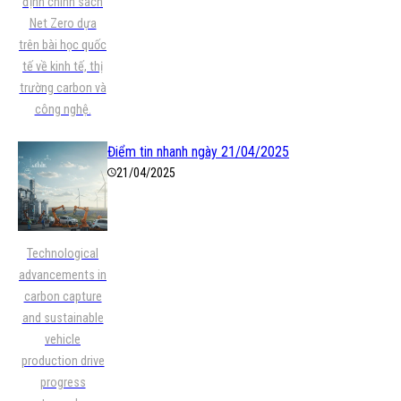
định chính sách
Net Zero dựa
trên bài học quốc
tế về kinh tế, thị
trường carbon và
công nghệ.
Điểm tin nhanh ngày 21/04/2025
21/04/2025
Technological
advancements in
carbon capture
and sustainable
vehicle
production drive
progress