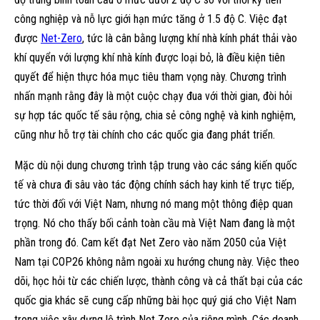
công nghiệp và nỗ lực giới hạn mức tăng ở 1.5 độ C. Việc đạt
được
Net-Zero
, tức là cân bằng lượng khí nhà kính phát thải vào
khí quyển với lượng khí nhà kính được loại bỏ, là điều kiện tiên
quyết để hiện thực hóa mục tiêu tham vọng này. Chương trình
nhấn mạnh rằng đây là một cuộc chạy đua với thời gian, đòi hỏi
sự hợp tác quốc tế sâu rộng, chia sẻ công nghệ và kinh nghiệm,
cũng như hỗ trợ tài chính cho các quốc gia đang phát triển.
Mặc dù nội dung chương trình tập trung vào các sáng kiến quốc
tế và chưa đi sâu vào tác động chính sách hay kinh tế trực tiếp,
tức thời đối với Việt Nam, nhưng nó mang một thông điệp quan
trọng. Nó cho thấy bối cảnh toàn cầu mà Việt Nam đang là một
phần trong đó. Cam kết đạt Net Zero vào năm 2050 của Việt
Nam tại COP26 không nằm ngoài xu hướng chung này. Việc theo
dõi, học hỏi từ các chiến lược, thành công và cả thất bại của các
quốc gia khác sẽ cung cấp những bài học quý giá cho Việt Nam
trong việc xây dựng lộ trình Net Zero của riêng mình. Các doanh