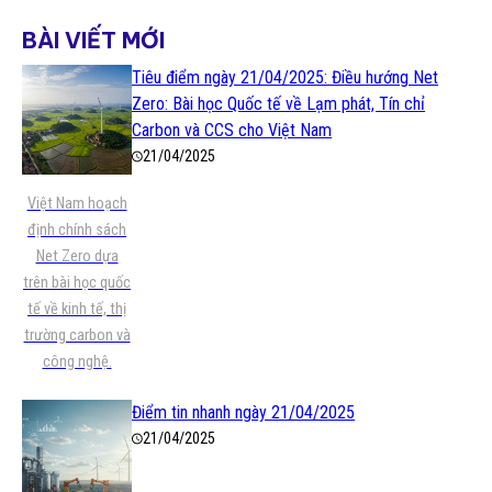
BÀI VIẾT MỚI
Tiêu điểm ngày 21/04/2025: Điều hướng Net
Zero: Bài học Quốc tế về Lạm phát, Tín chỉ
Carbon và CCS cho Việt Nam
21/04/2025
Việt Nam hoạch
định chính sách
Net Zero dựa
trên bài học quốc
tế về kinh tế, thị
trường carbon và
công nghệ.
Điểm tin nhanh ngày 21/04/2025
21/04/2025