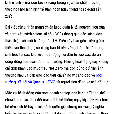
kính mạnh – mà còn tạo ra năng lượng sạch từ chất thải, hiện
thực hóa mô hình kinh tế tuần hoàn ngay trong hoạt động sản
xuất.
Bài viết cũng nhấn mạnh chiến lược quản lý tài nguyên hiệu quả
và cam kết trách nhiệm xã hội (CSR) thông qua các sáng kiến
thân thiện với môi trường của TH. Điều này bao gồm việc giảm
thiểu rác thải nhựa, sử dụng bao bì bền vững, bảo tồn đa dạng
sinh học tại các khu vực hoạt động, và đầu tư vào các dự án
cộng đồng liên quan đến môi trường. Những hoạt động này không
chỉ góp phần vào mục tiêu Net Zero mà còn củng cố hình ảnh
thương hiệu và đáp ứng các tiêu chuẩn ngày càng cao về
Môi
trường, Xã hội và Quản trị (ESG)
từ người tiêu dùng và nhà đầu tư.
Mặc dù hành động của một doanh nghiệp đơn lẻ như TH có thể
chưa tạo ra sự thay đổi mang tính hệ thống ngay lập tức cho toàn
bộ nền kinh tế hay chính sách quốc gia, nhưng nó mang ý nghĩa
biểu tượng và lan tỏa rất lớn. TH đang chứng minh rằng việc theo