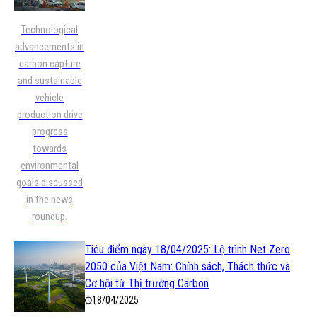
Technological
advancements in
carbon capture
and sustainable
vehicle
production drive
progress
towards
environmental
goals discussed
in the news
roundup.
Tiêu điểm ngày 18/04/2025: Lộ trình Net Zero
2050 của Việt Nam: Chính sách, Thách thức và
Cơ hội từ Thị trường Carbon
18/04/2025