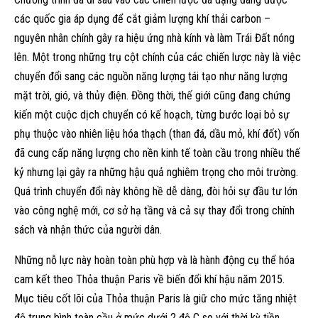
các quốc gia áp dụng để cắt giảm lượng khí thải carbon –
nguyên nhân chính gây ra hiệu ứng nhà kính và làm Trái Đất nóng
lên. Một trong những trụ cột chính của các chiến lược này là việc
chuyển đổi sang các nguồn năng lượng tái tạo như năng lượng
mặt trời, gió, và thủy điện. Đồng thời, thế giới cũng đang chứng
kiến một cuộc dịch chuyển có kế hoạch, từng bước loại bỏ sự
phụ thuộc vào nhiên liệu hóa thạch (than đá, dầu mỏ, khí đốt) vốn
đã cung cấp năng lượng cho nền kinh tế toàn cầu trong nhiều thế
kỷ nhưng lại gây ra những hậu quả nghiêm trọng cho môi trường.
Quá trình chuyển đổi này không hề dễ dàng, đòi hỏi sự đầu tư lớn
vào công nghệ mới, cơ sở hạ tầng và cả sự thay đổi trong chính
sách và nhận thức của người dân.
Những nỗ lực này hoàn toàn phù hợp và là hành động cụ thể hóa
cam kết theo Thỏa thuận Paris về biến đổi khí hậu năm 2015.
Mục tiêu cốt lõi của Thỏa thuận Paris là giữ cho mức tăng nhiệt
độ trung bình toàn cầu ở mức dưới 2 độ C so với thời kỳ tiền