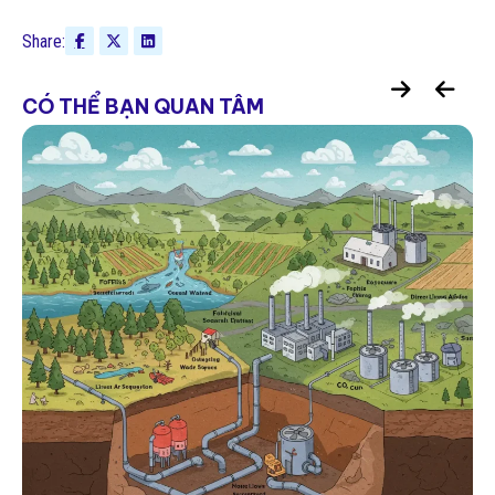
Share:
CÓ THỂ BẠN QUAN TÂM
Công cụ & Nền tảng Quản lý Phát thải
GHG: Lựa chọn nào cho Doanh nghiệp
Việt Nam?