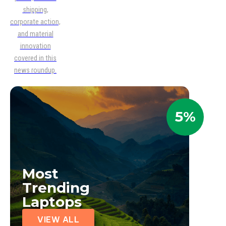
shipping,
corporate action,
and material
innovation
covered in this
news roundup.
5%
Most
Trending
Laptops
VIEW ALL