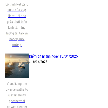
Lộ trình Net Zero
2050 của Việt
Nam: Hài hòa
giữa phát triển
kinh tế, năng
lượng tái tạo và
bảo vệ môi
trường.
Điểm tin nhanh ngày 18/04/2025
18/04/2025
Visualizing the
diverse paths to
sustainability:
geothermal
power, cleaner