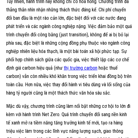
Tuy nhiên, hành trình này không chỉ có hoa hồng. Chương trình đã
thẳng thắn nhìn nhận những thách thức đáng kể. Chi phí chuyển
đổi ban đầu là một rào cản lớn, đặc biệt đối với các nước đang
phát triển và các ngành công nghiệp nặng. Việc đảm bảo một quá
trình chuyển đổi công bằng (just transition), không để ai bị bỏ lại
phía sau, đặc biệt là những cộng đồng phụ thuộc vào ngành công
nghiệp nhiên liệu hóa thạch, là một bài toán xã hội phức tạp. Sự
phối hợp chính sách giữa các quốc gia, việc thiết lập các cơ chế
định giá carbon hiệu quả (như
thị trường carbon
hoặc thuế
carbon) vẫn còn nhiều khó khăn trong việc triển khai đồng bộ trên
toàn cầu. Hơn nữa, việc thay đổi hành vi tiêu dùng và lối sống của
hàng tỷ người cũng là một thách thức văn hóa sâu sắc.
Mặc dù vậy, chương trình cũng làm nổi bật những cơ hội to lớn đi
kèm với hành trình Net Zero. Quá trình chuyển đổi sang nền kinh
tế xanh mở ra tiềm năng tăng trưởng kinh tế mới, tạo ra hàng
triệu việc làm trong các lĩnh vực năng lượng sạch, giao thông