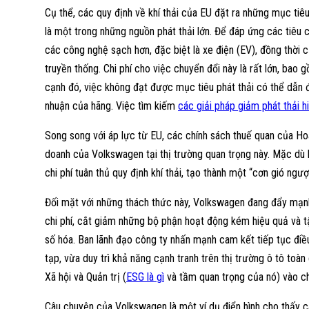
Cụ thể, các quy định về khí thải của EU đặt ra những mục tiê
là một trong những nguồn phát thải lớn. Để đáp ứng các tiêu
các công nghệ sạch hơn, đặc biệt là xe điện (EV), đồng thời 
truyền thống. Chi phí cho việc chuyển đổi này là rất lớn, ba
cạnh đó, việc không đạt được mục tiêu phát thải có thể dẫn đ
nhuận của hãng. Việc tìm kiếm
các giải pháp giảm phát thải h
Song song với áp lực từ EU, các chính sách thuế quan của Ho
doanh của Volkswagen tại thị trường quan trọng này. Mặc dù 
chi phí tuân thủ quy định khí thải, tạo thành một “cơn gió ngượ
Đối mặt với những thách thức này, Volkswagen đang đẩy mạnh 
chi phí, cắt giảm những bộ phận hoạt động kém hiệu quả và tập
số hóa. Ban lãnh đạo công ty nhấn mạnh cam kết tiếp tục đi
tạp, vừa duy trì khả năng cạnh tranh trên thị trường ô tô toà
Xã hội và Quản trị (
ESG là gì
và tầm quan trọng của nó) vào chi
Câu chuyện của Volkswagen là một ví dụ điển hình cho thấy c