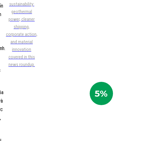
sustainability:
ốn
geothermal
n
power, cleaner
shipping,
corporate action,
and material
nh.
innovation
covered in this
news roundup.
c
5%
óa
và
ức
,
Most
Trending
u