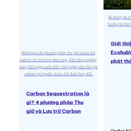
AI đóng vai t
hướng tới Net
Giới th
EcohubV
hải GHG:
Minh họa các phương pháp thu giữ và lưu trữ
g, báo
carbon: từ sinh học như rừng, đất nông nghiệp,
phát thả
vùng đất ngập nước đến công nghệ như thu giữ
carbon tại nguồn và lưu trữ dưới lòng đất.
ản
Carbon Sequestration là
gì? 4 phương pháp Thu
giữ và Lưu trữ Carbon