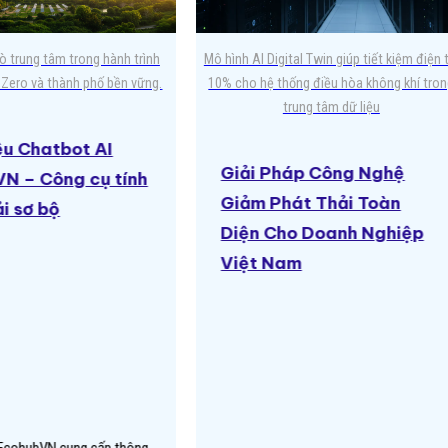
rò trung tâm trong hành trình
Mô hình AI Digital Twin giúp tiết kiệm điện 
 Zero và thành phố bền vững.
10% cho hệ thống điều hòa không khí tro
trung tâm dữ liệu
iệu Chatbot AI
Giải Pháp Công Nghệ
N – Công cụ tính
Giảm Phát Thải Toàn
i sơ bộ
Diện Cho Doanh Nghiệp
Việt Nam