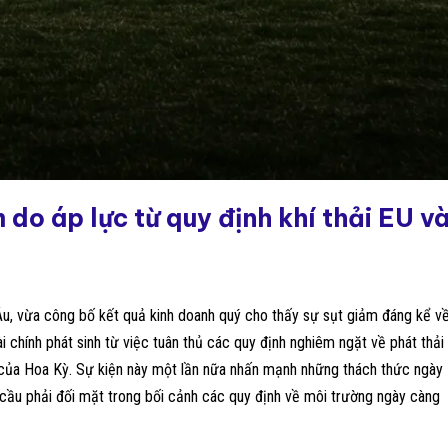
do áp lực từ quy định khí thải EU v
Âu, vừa công bố kết quả kinh doanh quý cho thấy sự sụt giảm đáng kể v
i chính phát sinh từ việc tuân thủ các quy định nghiêm ngặt về phát thải
 của Hoa Kỳ. Sự kiện này một lần nữa nhấn mạnh những thách thức ngày
cầu phải đối mặt trong bối cảnh các quy định về môi trường ngày càng