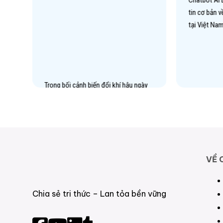
Chatbot AI
tin cơ bản 
tại Việt Na
Trong bối cảnh biến đổi khí hậu ngày
i
càng trở thành mối quan tâm toàn
…
cầu, Carbon Sequestration (cô lập…
VỀ 
Xem thêm
Chia sẻ tri thức – Lan tỏa bền vững