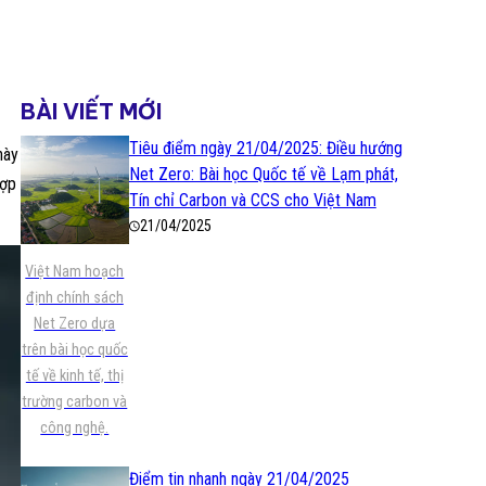
BÀI VIẾT MỚI
Tiêu điểm ngày 21/04/2025: Điều hướng
này
Net Zero: Bài học Quốc tế về Lạm phát,
hợp
Tín chỉ Carbon và CCS cho Việt Nam
21/04/2025
Việt Nam hoạch
định chính sách
Net Zero dựa
trên bài học quốc
tế về kinh tế, thị
trường carbon và
công nghệ.
Điểm tin nhanh ngày 21/04/2025