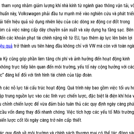
u tham vọng nhằm giảm lượng khí nhà kính từ ngành giao thông vận tải, v
 chuẩn này, Volkswagen phải đầu tư mạnh mẽ vào nghiên cứu và phát triể
cải tiến hiệu quả sử dụng nhiên liệu của các dòng xe động cơ đốt trong
o gồm cả việc nâng cấp dây chuyền sản xuất và xây dựng hạ tầng sạc. Bên
ến các khoản phạt tài chính nặng nề từ EU, tạo thêm áp lực lên biên lợi
iệu quả
trở thành ưu tiên hàng đầu không chỉ với VW mà còn với toàn ngà
a Kỳ cũng góp phần làm tăng chi phí và ảnh hưởng đến hoạt động kinh
không trực tiếp liên quan đến môi trường, yếu tố này cộng hưởng với cá
c” đáng kể đối với tình hình tài chính của tập đoàn.
các nỗ lực tái cấu trúc hoạt động. Quá trình này bao gồm việc tối ưu h
 trung nguồn lực vào các lĩnh vực chiến lược, đặc biệt là điện khí hóa 
ều chỉnh chiến lược để vừa đảm bảo tuân thủ các quy định ngày càng ph
n cầu vốn đang thay đổi nhanh chóng. Việc tích hợp các yếu tố Môi trường
ến lược cốt lõi ngày càng trở nên cấp thiết.
ác quy định về môi trường và chính sách thương mại có thể tác động sâ