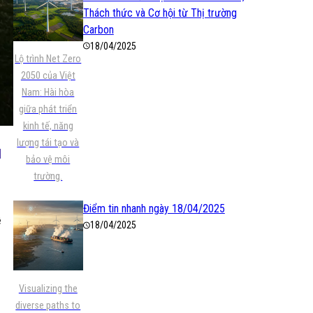
Thách thức và Cơ hội từ Thị trường
Carbon
18/04/2025
Lộ trình Net Zero
2050 của Việt
Nam: Hài hòa
giữa phát triển
kinh tế, năng
lượng tái tạo và
à
bảo vệ môi
trường.
Điểm tin nhanh ngày 18/04/2025
ề
18/04/2025
Visualizing the
diverse paths to