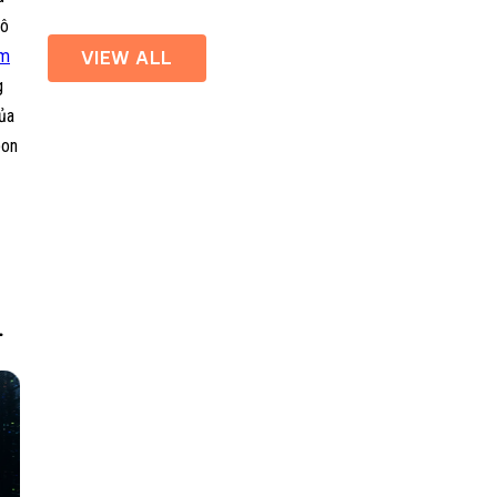
Laptops
 ô
ăm
VIEW ALL
g
của
bon