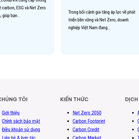
 EcohubVN cung cấp thông
về carbon, ESG và Net Zero
Trong bối cảnh gia tăng áp lực về phát
m, giúp bạn…
triển bền vững và Net Zero, doanh
nghiệp Việt Nam đang…
CHÚNG TÔI
KIẾN THỨC
DỊCH
Giới thiệu
Net Zero 2050
Xem thêm
Chính sách bảo mật
Carbon Footprint
Điều khoản sử dụng
Carbon Credit
Liên hệ & hợp tác
Carbon Market