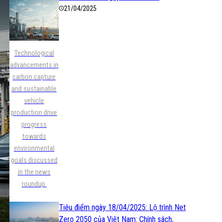
21/04/2025
Technological
advancements in
carbon capture
and sustainable
vehicle
production drive
progress
towards
environmental
goals discussed
in the news
roundup.
Tiêu điểm ngày 18/04/2025: Lộ trình Net
Zero 2050 của Việt Nam: Chính sách,